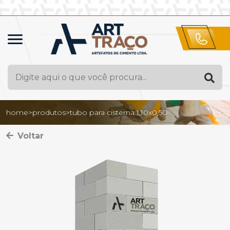
home
>
produtos
>
tubo para cisterna 1,10x0,50
Voltar