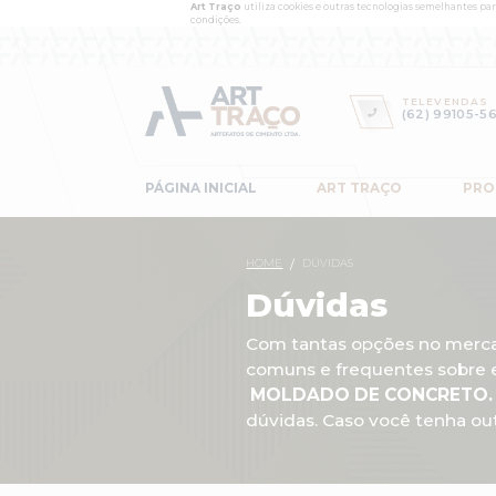
Art Traço
utiliza cookies e out
condições.
PÁGINA INICIAL
ART
HOME
/
DÚVIDA
Dúvi
Com tantas