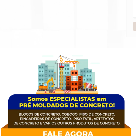
produção conta com os mais modernos equipamentos e mei
são de última geração, dentro das mais avançadas tecnolo
de medidas, resistência á compressão e baixa absorção de
L TIPO DE EMPRESA OS PRÉ MOLDADOS SÃO P
TEMPO DE MERCADO?