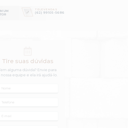
 PRÉ
 as principais
perguntar!
 Fabricação de
alvenaria de Vedação e
IL
NCRETO PELA ART TRAÇO?