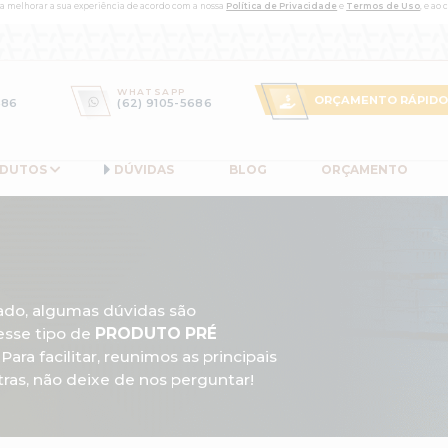
ras tecnologias semelhantes para melhorar a sua experiência de acordo 
TELEVENDAS
WHATSAP
(62) 99105-5686
(62) 9105
 TRAÇO
PRODUTOS
DÚVIDAS
S
das
 opções no mercado, algumas dúvidas 