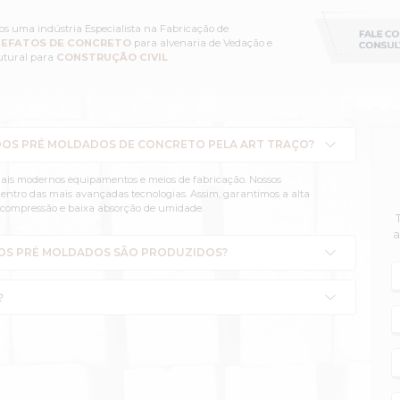
requentes sobre esse tipo de
PRODUTO
DE CONCRETO.
Para facilitar, reunimos
so você tenha outras, não deixe de nos 
Somos uma indústria Especialista na
ARTEFATOS DE CONCRETO
para 
Estrutural para
CONSTRUÇÃO CIV
EITA A FABRICAÇÃO DOS PRÉ MOLDADOS DE CO