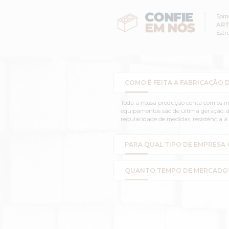
comuns e f
MOLDADO 
dúvidas. Ca
COMO É F