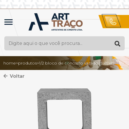
home
>
produtos
>
1/2 bloco de concreto vazado 19x19x19
Voltar