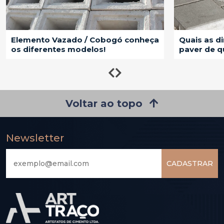
mento Vazado / Cobogó conheça
Quais as diretriz
diferentes modelos!
paver de qualida
Voltar ao topo
Newsletter
CADASTRAR