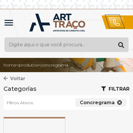
home
>
produtos
>
concregrama
Voltar
Categorias
FILTRAR
Concregrama
Filtros Ativos: