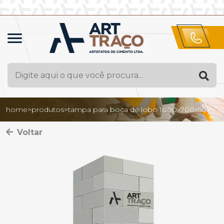
home
>
produtos
>
tampa para boca de lobo 1000x700x50
Voltar