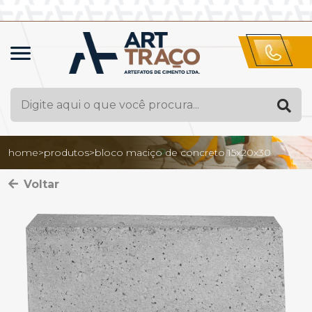
home
>
produtos
>
bloco maciço de concreto 15x20x30
Voltar