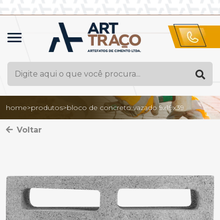
home
>
produtos
>
bloco de concreto vazado 9x19x39
Voltar