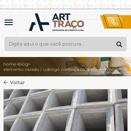
home
>
blog
>
elemento vazado / cobogó conheça os diferentes modelos!
Voltar